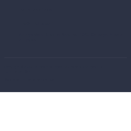
+90 507 520 77 80
info@hmdins.com
Aziziye Mah., Kırkpınar Sok., No: 10/6, Çankaya, Ankara
/ Türkiye
Copyright © 2025 Hamdemirci İnşaat Mühendislik Müşavirlik.
Tüm Hakları Saklı.
Web Tasarım:
Daria Pankratova