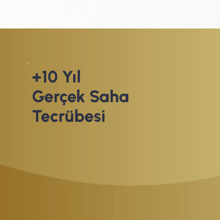
+10 Yıl
Gerçek Saha
Tecrübesi