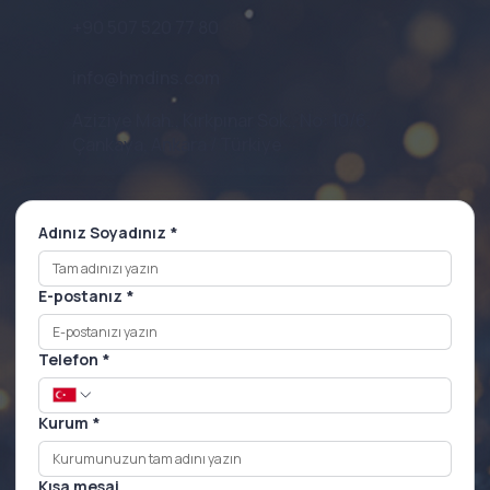
+90 507 520 77 80
info@hmdins.com
Aziziye Mah., Kırkpınar Sok., No: 10/6,
Çankaya, Ankara / Türkiye
Adınız Soyadınız
*
E-postanız
*
Telefon
*
Kurum
*
Kısa mesaj