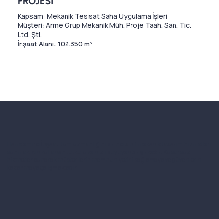
PROJESİ
Kapsam: Mekanik Tesisat Saha Uygulama İşleri
Müşteri: Arme Grup Mekanik Müh. Proje Taah. San. Tic.
Ltd. Şti.
İnşaat Alanı: 102.350 m²
Hamdemirci İnşaat, tüm uzmanlığını birinci sınıf mekanik tasarım hizmetleri
sunmak için kullanan tutkulu ve hızlı büyüyen bir şirkettir. Kusursuz
hizmetler sunarak müşterilerin memnuniyetini sağlamaya ve güvenlerini
kazanmaya çalışmaktadır.