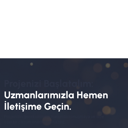
Projenizi Başlatalım:
Uzmanlarımızla
Hemen
İletişime
Geçin.
Projenizin gereksinimleri hakkında konuşmaya ve size
özel bir çözüm önermeye hazırız.