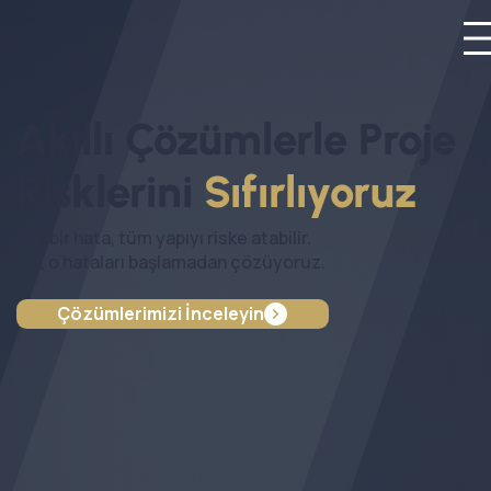
Akıllı Çözümlerle Proje
Risklerini
Sıfırlıyoruz
Tek bir hata, tüm yapıyı riske atabilir.
Biz, o hataları başlamadan çözüyoruz.
Çözümlerimizi İnceleyin