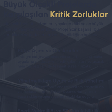
Büyük Ölçekli Projelerde
Karşılaşılan
Kritik
Zorluklar
Mekanik tesisat sistemleri, yapıların kalbi ve en büyük
maliyet kalemlerinden biridir. Projenizin başarısı, bu
zorlukların ne kadar erken tespit edildiğine bağlıdır.
Bütçe Aşımı ve Gecikmeler
Entegre çalışmayan disiplinler arası tasarımlar, saha
uygulamalarında beklenmedik çakışmalara yol açarak
hem maliyeti hem de teslimat süresini uzatır.
Yönetmeliklere Uyum ve Risk Yönetimi
Özellikle yangın ve havalandırma sistemlerinde ulusal
ve uluslararası standartlara uyumsuzluk, yüksek
yasal riskler ve operasyonel aksaklıklar doğurur.
Enerji Verimliliği ve Sürdürülebilirlik