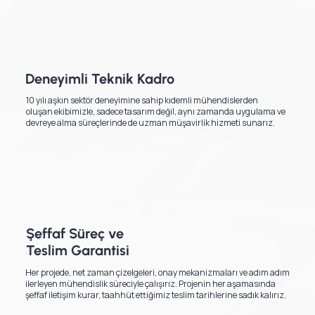
Deneyimli Teknik Kadro
10 yılı aşkın sektör deneyimine sahip kıdemli mühendislerden
oluşan ekibimizle, sadece tasarım değil, aynı zamanda uygulama ve
devreye alma süreçlerinde de uzman müşavirlik hizmeti sunarız.
Şeffaf Süreç ve
Teslim Garantisi
Her projede, net zaman çizelgeleri, onay mekanizmaları ve adım adım
ilerleyen mühendislik süreciyle çalışırız. Projenin her aşamasında
şeffaf iletişim kurar, taahhüt ettiğimiz teslim tarihlerine sadık kalırız.