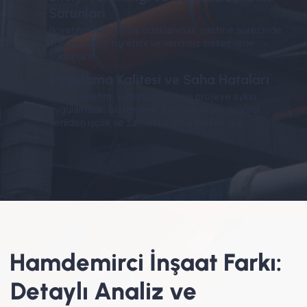
Sorunları
İlk yatırım maliyetine odaklanmak, işletme sürecinde
yüksek enerji tüketimi ve verimsiz sistemlerle
sonuçlanır.
Uygulama Kalitesi ve Saha Hataları
Eksik denetim, yetersiz işçilik ve projeye aykırı
uygulamalar; sistemlerin performansını düşürür,
yeniden işçilik ve zaman kaybına neden olur.
Hamdemirci İnşaat Farkı:
Detaylı
Analiz
ve