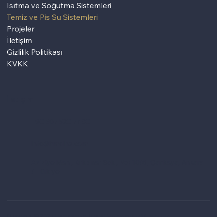
Isıtma ve Soğutma Sistemleri
Temiz ve Pis Su Sistemleri
Projeler
İletişim
Gizlilik Politikası
KVKK
İletişim
+90 507 520 77 80
info@hmdins.com
Aziziye Mah., Kırkpınar Sok., No: 10/6, Çankaya, Ankara
/ Türkiye
Copyright © 2025 Hamdemirci İnşaat Mühendislik Müşavirlik.