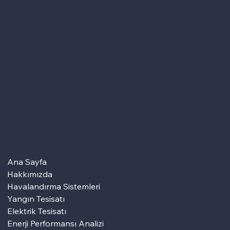
Hamdemirci İnşaat, tüm uzmanlığını birinci sınıf mekanik tasarım hizmetleri
sunmak için kullanan tutkulu ve hızlı büyüyen bir şirkettir. Kusursuz
hizmetler sunarak müşterilerin memnuniyetini sağlamaya ve güvenlerini
kazanmaya çalışmaktadır.
Hızlı Erişim
Ana Sayfa
Hakkımızda
Havalandırma Sistemleri
Yangın Tesisatı
Elektrik Tesisatı
Enerji Performansı Analizi