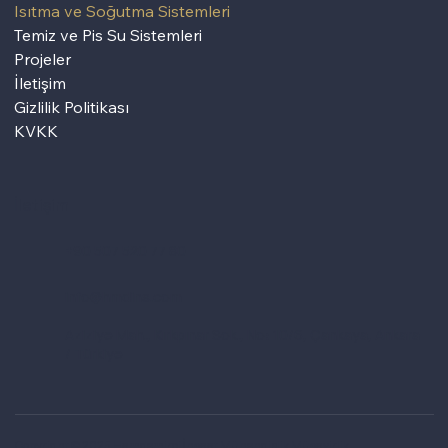
Isıtma ve Soğutma Sistemleri
Temiz ve Pis Su Sistemleri
Projeler
İletişim
Gizlilik Politikası
KVKK
İletişim
+90 507 520 77 80
info@hmdins.com
Aziziye Mah., Kırkpınar Sok., No: 10/6, Çankaya, Ankara
/ Türkiye
Copyright © 2025 Hamdemirci İnşaat Mühendislik Müşavirlik.