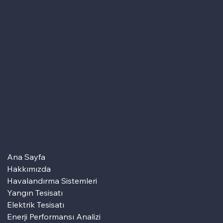
Hamdemirci İnşaat, tüm uzmanlığını birinci sınıf mekanik tasarım hizmetleri
sunmak için kullanan tutkulu ve hızlı büyüyen bir şirkettir. Kusursuz
hizmetler sunarak müşterilerin memnuniyetini sağlamaya ve güvenlerini
kazanmaya çalışmaktadır.
Hızlı Erişim
Ana Sayfa
Hakkımızda
Havalandırma Sistemleri
Yangın Tesisatı
Elektrik Tesisatı
Enerji Performansı Analizi