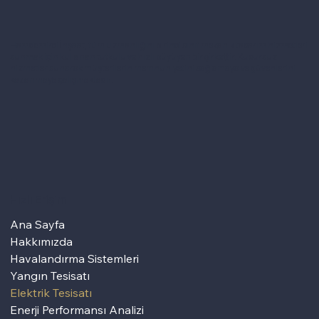
Hamdemirci İnşaat, tüm uzmanlığını birinci sınıf mekanik tasarım hizmetleri
sunmak için kullanan tutkulu ve hızlı büyüyen bir şirkettir. Kusursuz
hizmetler sunarak müşterilerin memnuniyetini sağlamaya ve güvenlerini
kazanmaya çalışmaktadır.
Hızlı Erişim
Ana Sayfa
Hakkımızda
Havalandırma Sistemleri
Yangın Tesisatı
Elektrik Tesisatı
Enerji Performansı Analizi