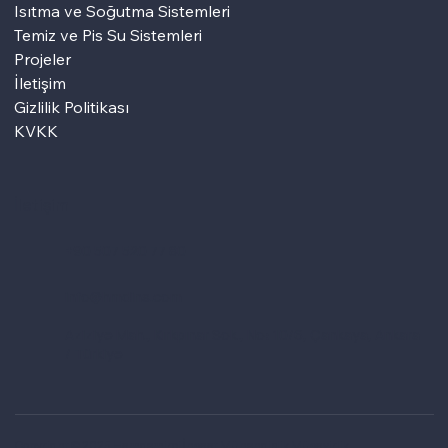
Isıtma ve Soğutma Sistemleri
Temiz ve Pis Su Sistemleri
Projeler
İletişim
Gizlilik Politikası
KVKK
İletişim
+90 507 520 77 80
info@hmdins.com
Aziziye Mah., Kırkpınar Sok., No: 10/6, Çankaya, Ankara
/ Türkiye
Copyright © 2025 Hamdemirci İnşaat Mühendislik Müşavirlik.