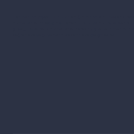
Hamdemirci İnşaat, tüm uzmanlığını birinci sınıf mekanik tas
hizmetleri sunmak için kullanan tutkulu ve hızlı büyüyen bir
şirkettir. Kusursuz hizmetler sunarak müşterilerin memnuniy
sağlamaya ve güvenlerini kazanmaya çalışmaktadır.