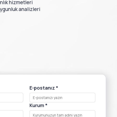
lık hizmetleri
uygunluk analizleri
*
E-postanız
*
Kurum
*