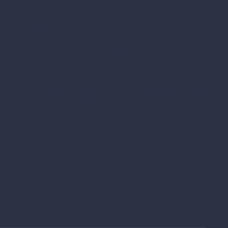
İletişim
+90 507 520 77 80
info@hmdins.com
Aziziye Mah., Kırkpınar Sok., No: 10/6,
Çankaya, Ankara / Türkiye