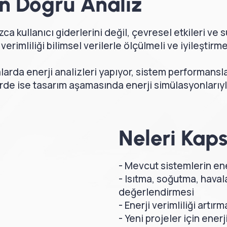
in Doğru Analiz
zca kullanıcı giderlerini değil, çevresel etkileri ve 
erimliliği bilimsel verilerle ölçülmeli ve iyileştirme 
arda enerji analizleri yapıyor, sistem performansla
erde ise tasarım aşamasında enerji simülasyonlarıyl
Neleri Kap
- Mevcut sistemlerin ene
- Isıtma, soğutma, hava
değerlendirmesi
- Enerji verimliliği artırm
- Yeni projeler için ener